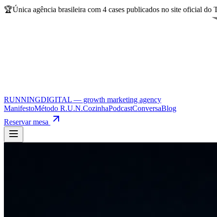
🏆
Única agência brasileira com
4 cases publicados
no site oficial do
RUNNINGDIGITAL — growth marketing agency
Manifesto
Método R.U.N.
Cozinha
Podcast
Conversa
Blog
Reservar mesa